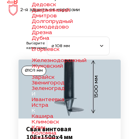
Дедовск
2-я защита от коррозии
Дзержинский
Дмитров
Долгопрудный
Домодедово
Дрезна
Дубна
Е
Выберите
⌀ 108 мм
категорию
Егорьевск
Ж
Железнодорожный
Жуковский
Ø108 мм
З
Зарайск
1500 мм
Звенигород
Зеленоград
И
Ивантеевка
Истра
К
Кашира
Климовск
Свая винтовая
Клин
Коломна
108х1500х4 мм
Королев