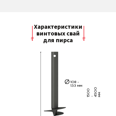
Характеристики
винтовых свай
для пирса
108 -
133 мм
0
5
0
0
4
5
0
м
м
1
-