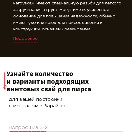
нагрузкам, имеют специальную резьбу для легкого
закручивания в грунт, могут иметь усиленное
основание для повышения надежности, обычно
имеют ухо или крюк для присоединения к
конструкции, оснащены резиновыми
амортизаторами или гайками для регулировки
Подробнее
высоты, оцинкованное покрытие защищает от
коррозии, доступны в различных длинах для
удовлетворения требований проекта.
Узнайте количество
и варианты подходящих
винтовых свай для пирса
для вашей постройки
с монтажом в Зарайске
Вопрос 1 из 3-х