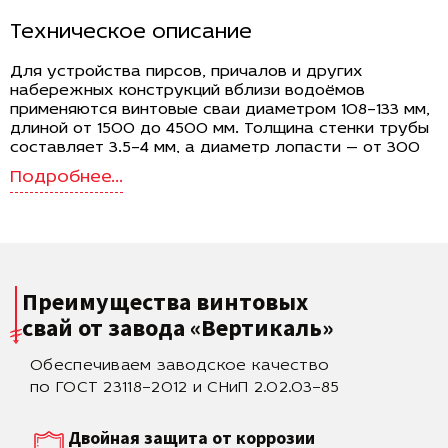
Техническое описание
Для устройства пирсов, причалов и других
набережных конструкций вблизи водоёмов
применяются винтовые сваи диаметром 108–133 мм,
длиной от 1500 до 4500 мм. Толщина стенки трубы
составляет 3.5–4 мм, а диаметр лопасти — от 300
до 350 мм. Вес одной сваи зависит от её длины и
диаметра и варьируется в пределах 14.9–63 кг. В
качестве материала используется горячекатанная
сталь, соответствующая требованиям прочности,
стойкости к коррозии и деформационным
воздействиям при эксплуатации в условиях высокой
влажности, ледового давления и сезонных
Преимущества винтовых
колебаний уровней воды.
свай
от завода «Вертикаль»
Назначение и условия применения
Обеспечиваем заводское качество
Сваи данного типоразмера используются в составе
свайно-винтового основания при строительстве
по ГОСТ 23118–2012 и СНиП 2.02.03–85
пирсов, мостков, понтонов и иных гидротехнических
объектов частного и общественного назначения.
Двойная защита от коррозии
Благодаря широким лопастям и высокой несущей