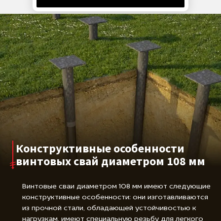
коммерческого строительства. При правильном
проектировании и соблюдении технологии монтажа
они обеспечивают устойчивое основание на срок
службы более 50 лет. Увеличенная площадь
лопасти повышает устойчивость к горизонтальным
нагрузкам, включая воздействия льда, течений и
ветровых нагрузок на надземные конструкции.
Конструктивные особенности
винтовых свай диаметром 108 мм
Винтовые сваи диаметром 108 мм имеют следующие
конструктивные особенности: они изготавливаются
из прочной стали, обладающей устойчивостью к
нагрузкам, имеют специальную резьбу для легкого