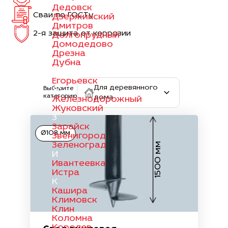
Дедовск
Сваи по ГОСТу
Дзержинский
Дмитров
2-я защита от коррозии
Долгопрудный
Домодедово
Дрезна
Дубна
Е
Егорьевск
Для деревянного
Выберите
Ж
категорию
дома
Железнодорожный
Жуковский
З
Зарайск
Ø108 мм
Звенигород
Зеленоград
1500 мм
И
Ивантеевка
Истра
К
Кашира
Климовск
Клин
Коломна
Королев