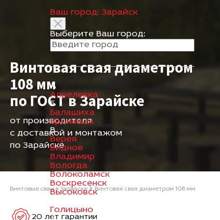
Ваш город:
Зарайск
Выберите Ваш город:
Винтовая свая диаметром
108 мм
А
Апрелевка
по ГОСТ в Зарайске
Б
Балашиха
от производителя
Бронницы
В
с доставкой и монтажом
Верея
по Зарайске
Видное
Владимир
Вологда
Волоколамск
Воскресенск
Винтовые сваи в Зарайске
Винтовая свая диаметром 108 мм
Высоковск
Г
Голицыно
20 лет гарантии
Д