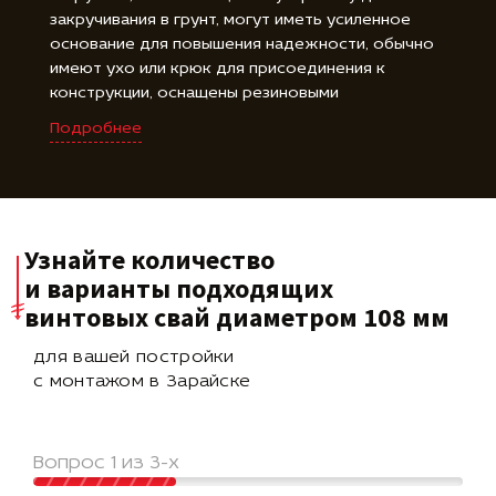
закручивания в грунт, могут иметь усиленное
основание для повышения надежности, обычно
имеют ухо или крюк для присоединения к
конструкции, оснащены резиновыми
амортизаторами или гайками для регулировки
Подробнее
высоты, оцинкованное покрытие защищает от
коррозии, доступны в различных длинах для
удовлетворения требований проекта.
Узнайте количество
и варианты подходящих
винтовых свай диаметром 108 мм
для вашей постройки
с монтажом в Зарайске
Вопрос 1 из 3-х