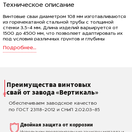
Техническое описание
Винтовые сваи диаметром 108 мм изготавливаются
из горячекатаной стальной трубы с толщиной
стенки 3.5–4 мм. Длина изделий варьируется от
1500 до 4500 мм, что позволяет адаптировать их
под условия различных грунтов и глубины
установки. Лопасть диаметром 300 мм
обеспечивает увеличенную площадь опоры и
эффективную передачу нагрузки на плотные
несущие слои. Усиленная толщина стенки повышает
прочность и устойчивость конструкции при
восприятии значительных нагрузок и эксплуатации
в сложных условиях.
Преимущества винтовых
Область применения
свай
от завода «Вертикаль»
Сваи диаметром 108 мм применяются при
Обеспечиваем заводское качество
устройстве свайно-винтовых фундаментов для
малоэтажных зданий, каркасных домов, бань,
по ГОСТ 23118–2012 и СНиП 2.02.03–85
хозяйственных построек, пирсов и небольших
мостков. Благодаря крупной лопасти они
Двойная защита от коррозии
эффективно работают в слабых и водонасыщенных
грунтах, а также в районах с сезонным