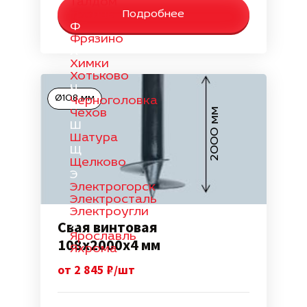
Талдом
Троицк
Подробнее
Ф
Фрязино
Х
Химки
Хотьково
Ч
Ø108 мм
Черноголовка
2000 мм
Чехов
Ш
Шатура
Щ
Щелково
Э
Электрогорск
Электросталь
Электроугли
Свая винтовая
Я
Ярославль
108х2000х4 мм
Яхрома
от 2 845 ₽/шт