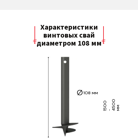
Характеристики
винтовых свай
диаметром 108 мм
108 мм
0
5
0
0
4
5
0
м
м
1
-