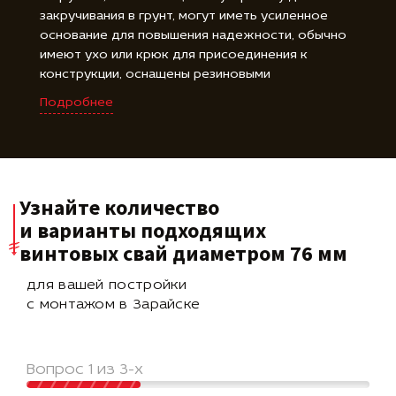
закручивания в грунт, могут иметь усиленное
основание для повышения надежности, обычно
имеют ухо или крюк для присоединения к
конструкции, оснащены резиновыми
амортизаторами или гайками для регулировки
Подробнее
высоты, оцинкованное покрытие защищает от
коррозии, доступны в различных длинах для
удовлетворения требований проекта.
Узнайте количество
и варианты подходящих
винтовых свай диаметром 76 мм
для вашей постройки
с монтажом в Зарайске
Вопрос 1 из 3-х