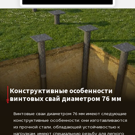
достаточной несущей способностью для
большинства хозяйственных и вспомогательных
объектов, сохраняя при этом простоту и скорость
монтажа. При правильном расчёте и качественной
установке они способны прослужить несколько
десятков лет. Ограничениями применения являются
тяжёлые капитальные строения и особо сложные
грунтовые условия, где требуются сваи большего
диаметра и толщины стенки.
Конструктивные особенности
винтовых свай диаметром 76 мм
Винтовые сваи диаметром 76 мм имеют следующие
конструктивные особенности: они изготавливаются
из прочной стали, обладающей устойчивостью к
нагрузкам, имеют специальную резьбу для легкого