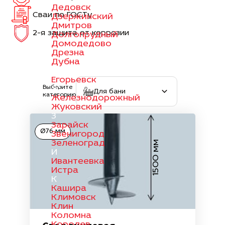
Дедовск
Сваи по ГОСТу
Дзержинский
Дмитров
2-я защита от коррозии
Долгопрудный
Домодедово
Дрезна
Дубна
Е
Егорьевск
Выберите
Ж
Для бани
категорию
Железнодорожный
Жуковский
З
Зарайск
Ø76 мм
Звенигород
Зеленоград
1500 мм
И
Ивантеевка
Истра
К
Кашира
Климовск
Клин
Коломна
Королев