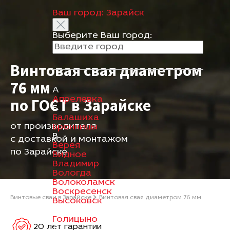
Ваш город:
Зарайск
Выберите Ваш город:
Винтовая свая диаметром
76 мм
А
Апрелевка
по ГОСТ в Зарайске
Б
Балашиха
от производителя
Бронницы
В
с доставкой и монтажом
Верея
по Зарайске
Видное
Владимир
Вологда
Волоколамск
Воскресенск
Винтовые сваи в Зарайске
Винтовая свая диаметром 76 мм
Высоковск
Г
Голицыно
20 лет гарантии
Д