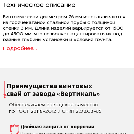
Техническое описание
Винтовые сваи диаметром 76 мм изготавливаются
из горячекатаной стальной трубы с толщиной
стенки 3 мм. Длина изделий варьируется от 1500
до 4500 мм, что позволяет адаптировать их под
разные глубины установки и условия грунта.
Лопасть диаметром 250 мм обеспечивает хорошее
зацепление с почвой и передачу нагрузки на
несущие слои. Вес свай находится в диапазоне 8.9–
26.7 кг, что делает возможным как ручной, так и
механизированный монтаж. Конструкция
рассчитана на восприятие средних нагрузок и
подходит для широкого спектра лёгких и
Преимущества винтовых
среднетяжёлых сооружений.
свай
от завода «Вертикаль»
Область применения
Обеспечиваем заводское качество
Сваи этого типоразмера используют для установки
заборов, опорных конструкций, лёгких каркасных
по ГОСТ 23118–2012 и СНиП 2.02.03–85
зданий, террас, бытовок и небольших пристроек.
Благодаря увеличенному диаметру лопасти они
Двойная защита от коррозии
лучше работают в сыпучих и слабых грунтах,
обеспечивая устойчивость конструкции и