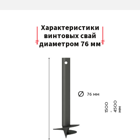
Характеристики
винтовых свай
диаметром 76 мм
76 мм
0
5
0
0
4
5
0
м
м
1
-