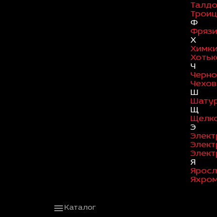
Талд
Троиц
Ф
Фряз
Х
Химк
Хотьк
Ч
Черно
Чехов
Ш
Шату
Щ
Щелк
Э
Элект
Элект
Элект
Я
Яросл
Яхро
Каталог