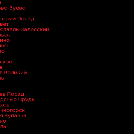
ы
во-Зуево
вский Посад
вет
славль-Залесский
льск
ино
ино
но
ское
в
в Великий
ль
ев Посад
ряные Пруды
хов
чногорск
я Купавна
но
ль