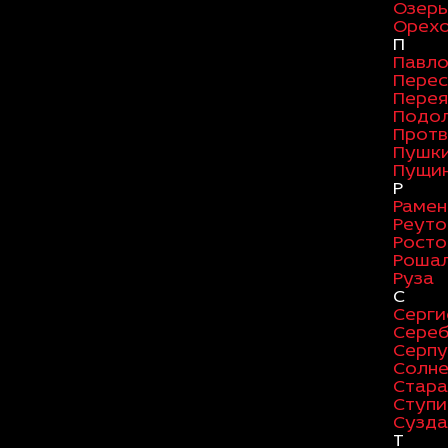
Озер
Орехо
П
Павло
Перес
Перея
Подо
Протв
Пушк
Пущи
Р
Рамен
Реуто
Росто
Роша
Руза
С
Серги
Сереб
Серпу
Солне
Стара
Ступи
Сузда
Т