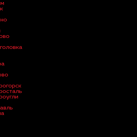
ом
к
ино
и
ово
головка
ра
ово
рогорск
росталь
роугли
авль
ма