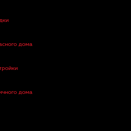
едки
касного дома
стройки
пичного дома