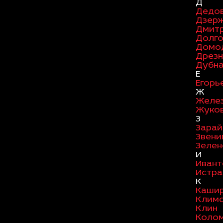
Д
Дедо
Дзер
Дмит
Долг
Домо
Дрезн
Дубн
Е
Егорь
Ж
Желе
Жуко
З
Зарай
Звени
Зелен
И
Ивант
Истра
К
Каши
Клим
Клин
Коло