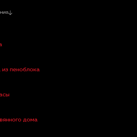
ния
а
а из пеноблока
расы
евянного дома