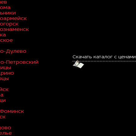
лев
рома
ьники
оармейск
огорск
ознаменск
ка
ское
о-Дулево
я
Скачать каталог с ценами
о-Петровский
вицы
арино
рцы
йск
ва
щи
-Фоминск
ск
цово
елье