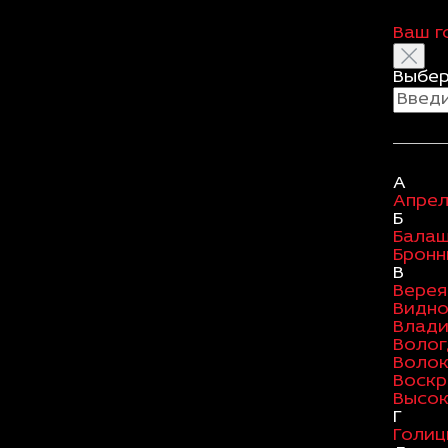
Ваш г
Выбер
А
Апрел
Б
Бала
Бронн
В
Верея
Видн
Влад
Волог
Воло
Воскр
Высок
Г
Голиц