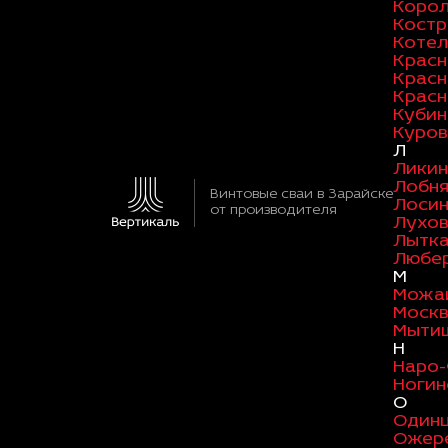
Коро
Кост
Котел
Красн
Красн
Красн
Кубин
Куров
Л
Ликин
Лобн
Винтовые сваи в Зарайске
Лосин
от производителя
Лухо
Лытк
Любе
М
Можа
Моск
Мыти
Н
Наро
Ногин
О
Один
Ожер