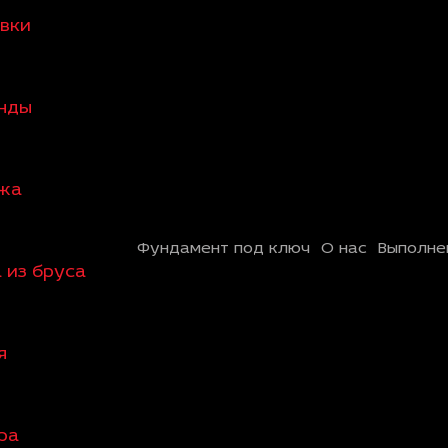
овки
анды
ажа
Фундамент под ключ
О нас
Выполне
 из бруса
я
ра