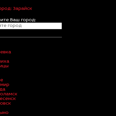
ород:
Зарайск
ите Ваш город:
евка
шиха
ицы
ое
имир
да
коламск
есенск
овск
ыно