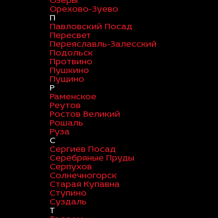
Озеры
Орехово-Зуево
П
Павловский Посад
Пересвет
Переяславль-Залесский
Подольск
Протвино
Пушкино
Пущино
Р
Раменское
Реутов
Ростов Великий
Рошаль
Руза
С
Сергиев Посад
Серебряные Пруды
Серпухов
Солнечногорск
Старая Купавна
Ступино
Суздаль
Т