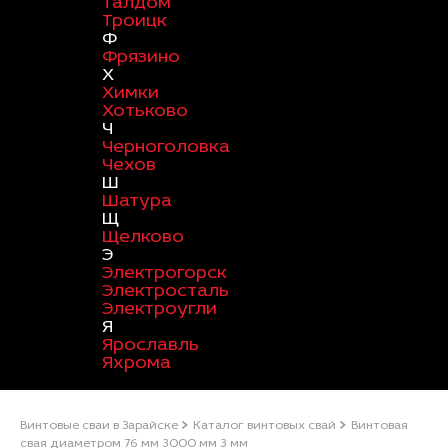
Талдом
Троицк
Ф
Фрязино
Х
Химки
Хотьково
Ч
Черноголовка
Чехов
Ш
Шатура
Щ
Щелково
Э
Электрогорск
Электросталь
Электроугли
Я
Ярославль
Яхрома
Винтовые сваи в Зарайске
Каталог винтовых свай
Винтовая
свая диаметром 76 мм 3000 мм 3 мм