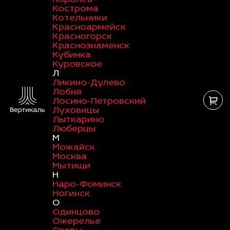
Кострома
Котельники
Красноармейск
Красногорск
Краснознаменск
Кубинка
Куровское
Л
Ликино-Дулево
Лобня
Лосино-Петровский
Луховицы
Лыткарино
Люберцы
М
Можайск
Москва
Мытищи
Н
Наро-Фоминск
Ногинск
О
Одинцово
Ожерелье