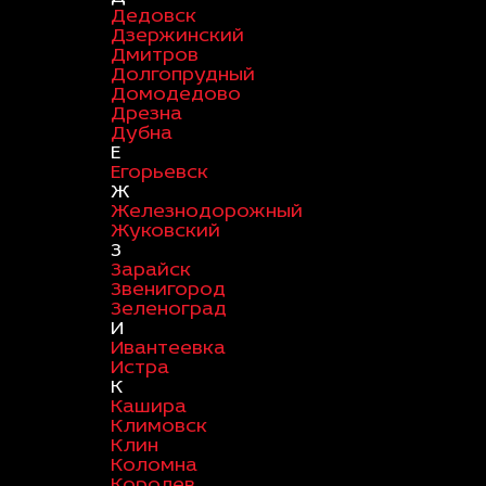
Дедовск
Дзержинский
Дмитров
Долгопрудный
Домодедово
Дрезна
Дубна
Е
Егорьевск
Ж
Железнодорожный
Жуковский
З
Зарайск
Звенигород
Зеленоград
И
Ивантеевка
Истра
К
Кашира
Климовск
Клин
Коломна
Королев