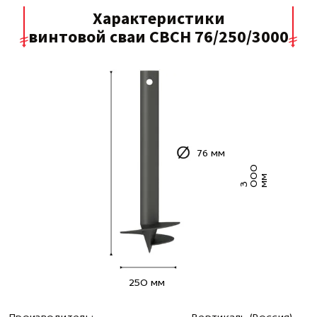
Характеристики
винтовой сваи СВСН 76/250/3000
76 мм
0
0
м
3 0
м
250 мм