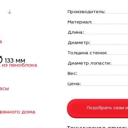
ния
Производитель:
Материал:
Длина:
а
Диаметр:
Толщина стенки:
133 мм
Диаметр лопасти:
а из пеноблока
Вес:
Цена:
расы
Подобрать сваи и
евянного дома