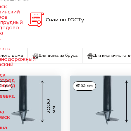
метром 133 мм
вск
жинский
ров
Сваи по ГОСТу
опрудный
дедово
а
а
евск
сного дома
Для дома из бруса
Для кирпичного 
знодорожный
вский
ск
город
оград
3 мм
Ø133 мм
еевка
2
0
0
0
м
м
ра
овск
мна