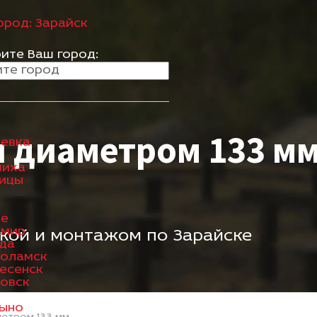
ород:
Зарайск
ите Ваш город:
я диаметром 133 м
евка
шиха
ицы
ое
имир
вкой и монтажом по Зарайске
да
коламск
есенск
овск
ыно