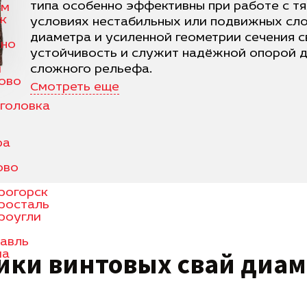
типа особенно эффективны при работе с т
ом
к
условиях нестабильных или подвижных слое
диаметра и усиленной геометрии сечения 
ино
устойчивость и служит надёжной опорой д
и
сложного рельефа.
ово
Смотреть еще
головка
ра
ово
рогорск
росталь
роугли
авль
тики
винтовых свай
диам
ма