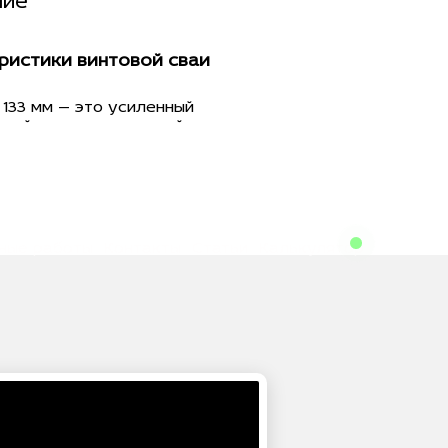
ние
ристики винтовой сваи
133 мм — это усиленный
кций, предназначенный для
под строения с повышенными
зготавливаются из стальных
 толщиной стенки 4 мм. Длина
 до 4,5 м, что позволяет
азмер под особенности
ния грунта на вашем
ные работы
Контакты
Статьи
Калькулятор
ущая способность
овой сваи оснащается
мм, выполненной из стали
ометрия обеспечивает
же в плотные слои грунта и
му распределению нагрузки.
ь нагрузки до 6 тонн, что
 фундамента под дома из