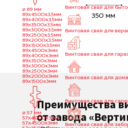
Винтовая свая для быт
⌀ 89 мм
89x4500x3.5мм
350 мм
89x4000x3.5мм
89x3500x3.5мм
89x3000x3.5мм
Винтовая свая для вер
89x2500x3.5мм
89x2000x3.5мм
89x1500x3.5мм
89x4500x3мм
Винтовая свая для гар
89x4000x3мм
89x3500x3мм
89x3000x3мм
89x2500x3мм
89x2000x3мм
Винтовая свая для дома
89x1500x3мм
Преимущества в
Винтовая свая для сара
от завода «Верти
⌀ 57 мм
57x4000x3мм
57x4500x3мм
Винтовая свая для забо