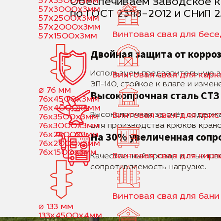
57x3500x3мм
Обеспечиваем заводское 
57x3000x3мм
по ГОСТ 23118–2012 и СНиП 2
57x2500x3мм
57x2000x3мм
Винтовая свая для бес
57x1500x3мм
Двойная защита от корро
Используем предварительную з
Винтовая свая для кар
ЭП-140, стойкое к влаге и изме
⌀ 76 мм
Высокопрочная сталь СТЗ
76x4500x3мм
76x4000x3мм
Высокопрочная за счёт содержа
Винтовая свая для при
76x3500x3мм
76x3000x3мм
для производства крюков крано
На 30% увеличенная сопр
76x2500x3мм
76x2000x3мм
76x1500x3мм
Винтовая свая для кир
Качественный провар и стык шв
сопротивляемость нагрузке.
Винтовая свая для бани
⌀ 133 мм
133x4500x4мм