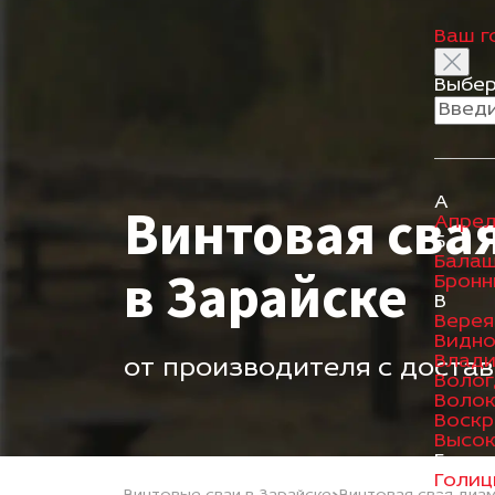
Ваш г
Выбер
А
Винтовая сва
Апрел
Б
Бала
в Зарайске
Бронн
В
Верея
Видн
Влад
от производителя с доста
Волог
Воло
Воскр
Высок
Г
Голиц