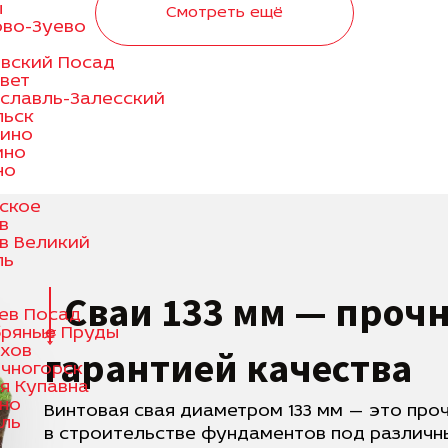
ы
Смотреть ещё
во-Зуево
вский Посад
вет
славль-Залесский
льск
ино
ино
но
ское
в
в Великий
ль
Сваи 133 мм — прочн
ев Посад
ряные Пруды
хов
гарантией качества
чногорск
я Купавна
но
Винтовая свая диаметром 133 мм — это про
ль
в строительстве фундаментов под различны