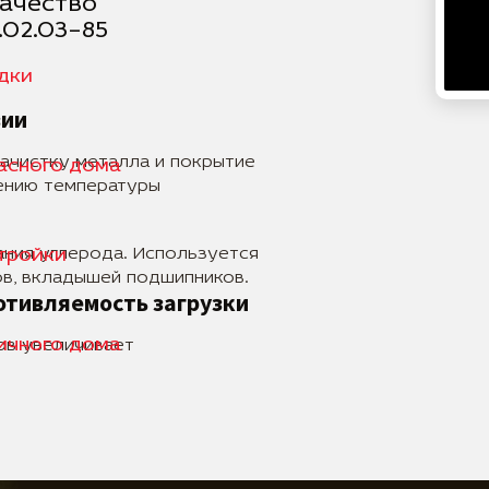
качество
бруса, пеноблока, каркас
.02.03–85
небольшие кирпичные зда
Материалы и антикорр
едки
Свая диаметром 133 мм пр
зии
СТ3, обладающей высокой
устойчивостью к деформа
ачистку металла и покрытие
касного дома
службы применяется двой
нению температуры
металлическая поверхно
зачищается и покрываетс
эпоксидным составом, сто
агрессивной среды. Поли
ния углерода. Используется
стройки
обеспечивает защиту даж
в, вкладышей подшипников.
с грунтом.
отивляемость загрузки
Применение на различ
пичного дома
ов увеличивает
Свая с диаметром ствола
использования на любых т
глины, суглинки. В зависи
особенностей ландшафта,
«Вертикаль» подбирают н
рассчитывают её несущую