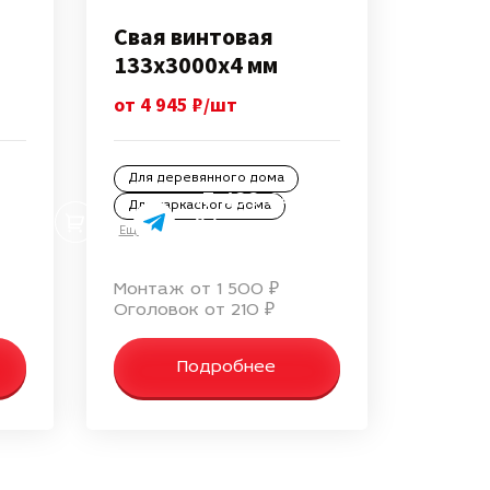
Свая винтовая
133х3000х4 мм
от 4 945 ₽/шт
Для деревянного дома
+7 499 647-43-
Для каркасного дома
87
Еще
info@svai-vertikal.ru
Монтаж от 1 500 ₽
Оголовок от 210 ₽
Подробнее