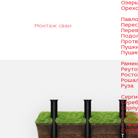
Озер
Орехо
П
Павло
Перес
Монтаж сваи
Перея
Подо
Протв
Пушк
Пущи
Р
Рамен
Реуто
Росто
Роша
Руза
С
Серги
Сереб
Серпу
Солне
Стара
Ступи
Сузда
Т