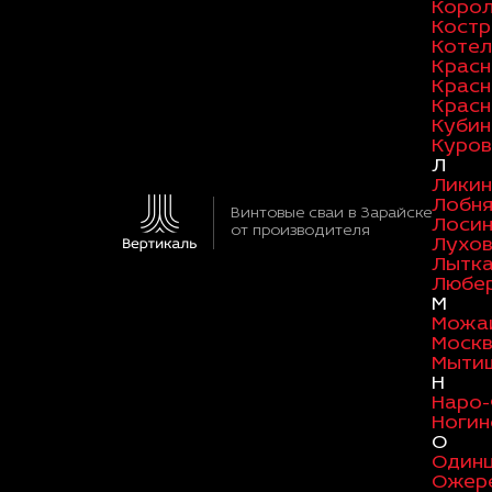
Коро
Кост
Котел
Красн
Красн
Красн
Кубин
Куров
Л
Ликин
Лобн
Винтовые сваи в Зарайске
Лосин
от производителя
Лухо
Лытк
Любе
М
Можа
Моск
Мыти
Н
Наро
Ногин
О
Один
Ожер