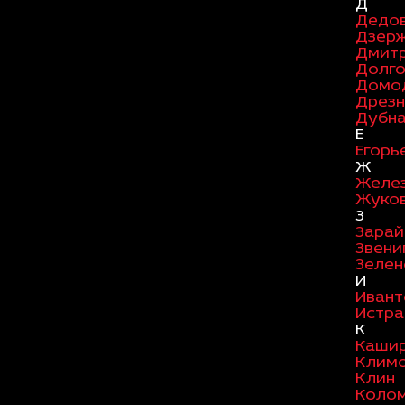
Д
Дедо
Дзер
Дмит
Долг
Домо
Дрезн
Дубн
Е
Егорь
Ж
Желе
Жуко
З
Зарай
Звени
Зелен
И
Ивант
Истра
К
Каши
Клим
Клин
Коло