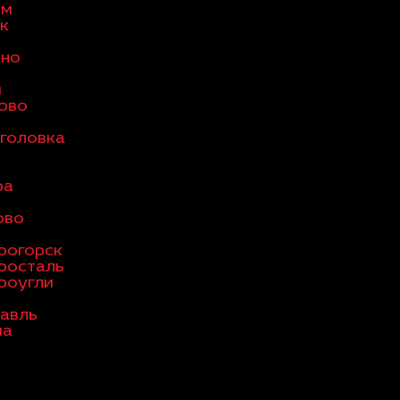
ом
к
ино
и
ово
головка
ра
ово
рогорск
росталь
роугли
авль
ма