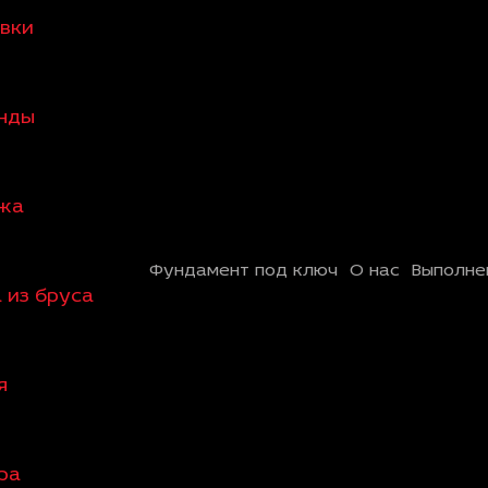
овки
анды
ажа
Фундамент под ключ
О нас
Выполне
 из бруса
я
ра