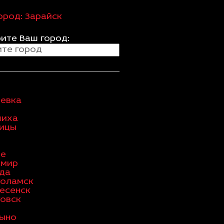
ород:
Зарайск
ите Ваш город:
евка
шиха
ицы
ое
имир
да
коламск
есенск
овск
ыно