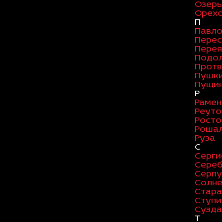
Озер
Орехо
П
Павло
Перес
Перея
Подо
Протв
Пушк
Пущи
Р
Рамен
Реуто
Росто
Роша
Руза
С
Серги
Сереб
Серпу
Солне
Стара
Ступи
Сузда
Т