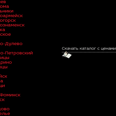
лев
рома
ьники
оармейск
огорск
ознаменск
ка
ское
о-Дулево
я
Скачать каталог с ценами
о-Петровский
вицы
арино
рцы
йск
ва
щи
-Фоминск
ск
цово
елье