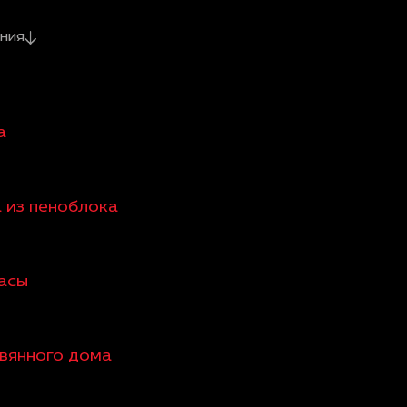
ния
а
а из пеноблока
расы
евянного дома