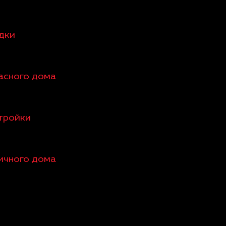
едки
касного дома
стройки
пичного дома