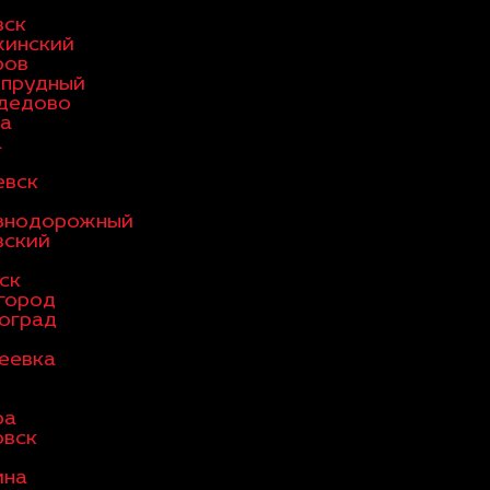
вск
жинский
ров
опрудный
дедово
а
а
евск
знодорожный
вский
ск
город
оград
еевка
ра
овск
мна