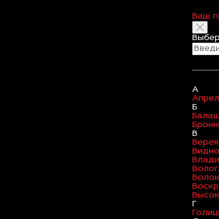
Ваш г
Выбер
А
Апрел
Б
Бала
Бронн
В
Верея
Видн
Влад
Волог
Воло
Воскр
Высок
Г
Голиц