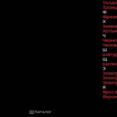
Талд
Троиц
Ф
Фряз
Х
Химк
Хотьк
Ч
Черно
Чехов
Ш
Шату
Щ
Щелк
Э
Элект
Элект
Элект
Я
Яросл
Яхро
Каталог