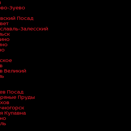
ы
во-Зуево
вский Посад
вет
славль-Залесский
льск
ино
ино
но
ское
в
в Великий
ль
ев Посад
ряные Пруды
хов
чногорск
я Купавна
но
ль