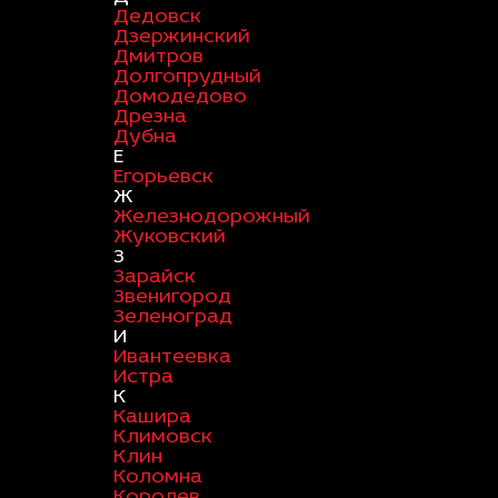
Дедовск
Дзержинский
Дмитров
Долгопрудный
Домодедово
Дрезна
Дубна
Е
Егорьевск
Ж
Железнодорожный
Жуковский
З
Зарайск
Звенигород
Зеленоград
И
Ивантеевка
Истра
К
Кашира
Климовск
Клин
Коломна
Королев