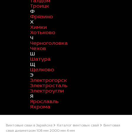
Талдом
Троицк
Ф
Фрязино
Х
Химки
Хотьково
Ч
Черноголовка
Чехов
Ш
Шатура
Щ
Щелково
Э
Электрогорск
Электросталь
Электроугли
Я
Ярославль
Яхрома
Винтовые сваи в Зарайске
Каталог винтовых свай
Винтовая
свая диаметром 108 мм 2000 мм 4 мм