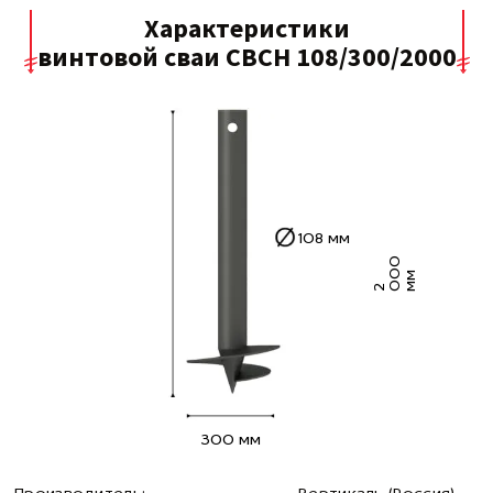
Характеристики
винтовой сваи СВСН 108/300/2000
108 мм
0
0
м
2
0
м
300 мм