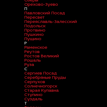
Озеры
Орехово-Зуево
П
Павловский Посад
Пересвет
Переяславль-Залесский
Подольск
Протвино
Пушкино
Пущино
Р
Раменское
Реутов
Ростов Великий
Рошаль
Руза
С
Сергиев Посад
Серебряные Пруды
Серпухов
Солнечногорск
Старая Купавна
Ступино
Суздаль
Т