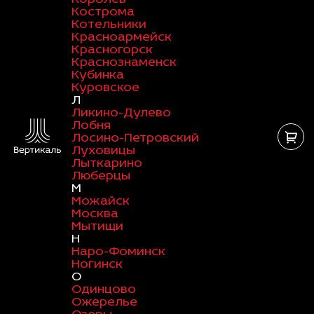
Кострома
Котельники
Красноармейск
Красногорск
Краснознаменск
Кубинка
Куровское
Л
Ликино-Дулево
Лобня
Лосино-Петровский
Луховицы
Лыткарино
Люберцы
М
Можайск
Москва
Мытищи
Н
Наро-Фоминск
Ногинск
О
Одинцово
Ожерелье