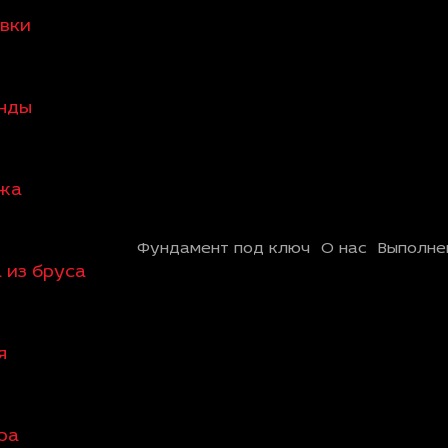
овки
анды
ажа
Фундамент под ключ
О нас
Выполне
 из бруса
я
ра