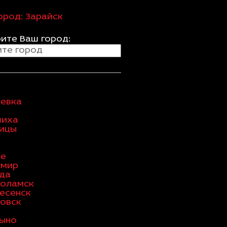
ород:
Зарайск
ите Ваш город:
евка
шиха
ицы
ое
имир
да
коламск
есенск
овск
ыно