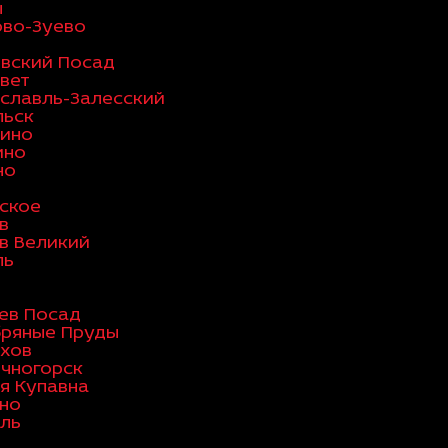
ы
во-Зуево
вский Посад
вет
славль-Залесский
льск
ино
ино
но
ское
в
в Великий
ль
ев Посад
ряные Пруды
хов
чногорск
я Купавна
но
ль