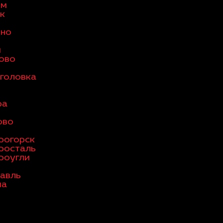
ом
к
ино
и
ово
головка
ра
ово
рогорск
росталь
роугли
авль
ма