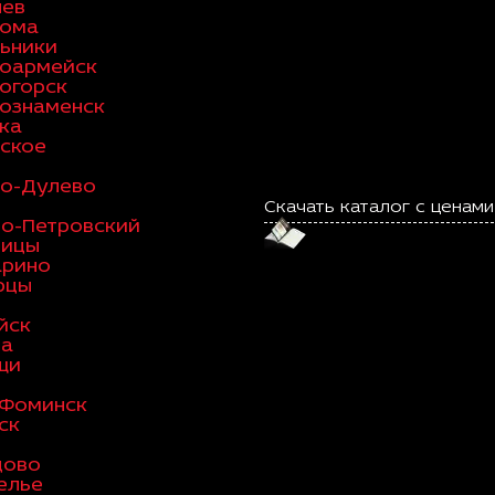
лев
рома
ьники
оармейск
огорск
ознаменск
ка
ское
о-Дулево
я
Скачать каталог с ценами
о-Петровский
вицы
арино
рцы
йск
ва
щи
-Фоминск
ск
цово
елье