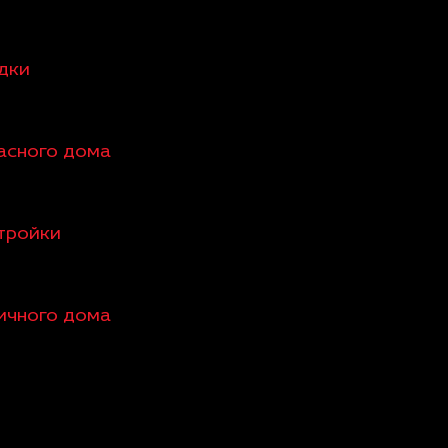
едки
касного дома
стройки
пичного дома