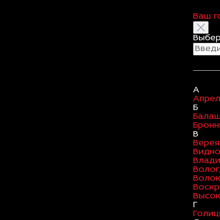
Ваш г
Выбер
А
Апрел
Б
Бала
Бронн
В
Верея
Видн
Влад
Волог
Воло
Воскр
Высок
Г
Голиц