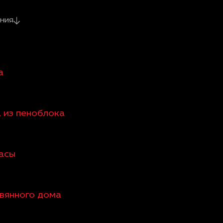
ния
а
а из пеноблока
расы
евянного дома