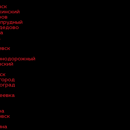
вск
жинский
ров
опрудный
дедово
а
а
евск
знодорожный
вский
ск
город
оград
еевка
ра
овск
мна