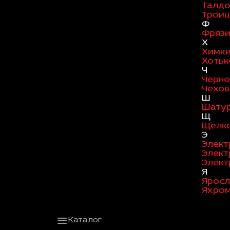
Талд
Троиц
Ф
Фряз
Х
Химк
Хотьк
Ч
Черно
Чехов
Ш
Шату
Щ
Щелк
Э
Элект
Элект
Элект
Я
Яросл
Яхро
Каталог