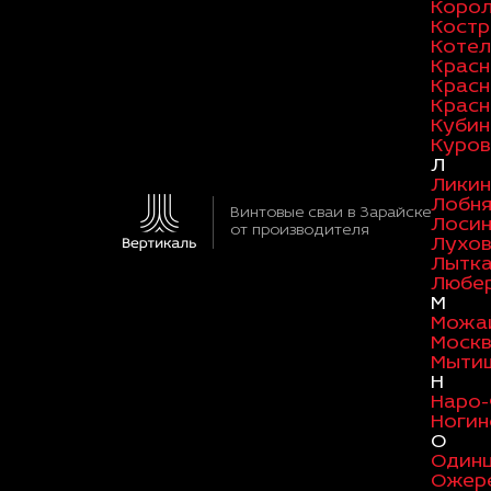
Коро
Кост
Котел
Красн
Красн
Красн
Кубин
Куров
Л
Ликин
Лобн
Винтовые сваи в Зарайске
Лосин
от производителя
Лухо
Лытк
Любе
М
Можа
Моск
Мыти
Н
Наро
Ногин
О
Один
Ожер