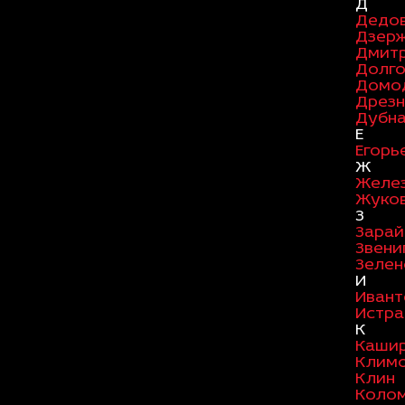
Д
Дедо
Дзер
Дмит
Долг
Домо
Дрезн
Дубн
Е
Егорь
Ж
Желе
Жуко
З
Зарай
Звени
Зелен
И
Ивант
Истра
К
Каши
Клим
Клин
Коло