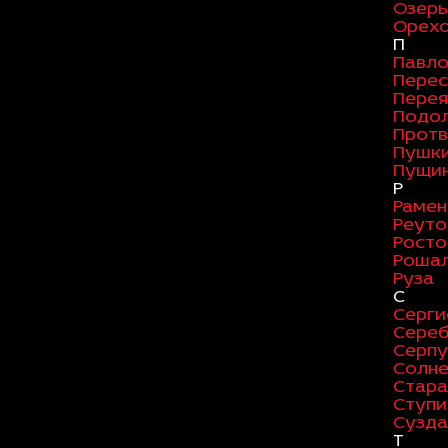
Озер
Орехо
П
Павло
Перес
Перея
Подо
Протв
Пушк
Пущи
Р
Рамен
Реуто
Росто
Роша
Руза
С
Серги
Сереб
Серпу
Солне
Стара
Ступи
Сузда
Т